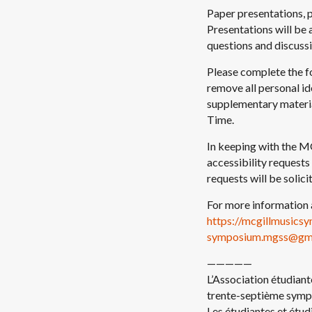
Paper presentations, p
Presentations will be 
questions and discussi
Please complete the f
remove all personal id
supplementary materia
Time.
In keeping with the M
accessibility requests
requests will be soli
For more information a
https://mcgillmusics
symposium.mgss@gm
—————
L’Association étudiant
trente-septième sympo
Les étudiantes et étud