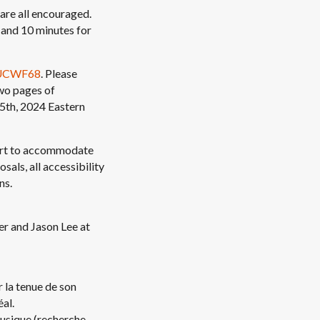
 are all encouraged.
n and 10 minutes for
FUCWF68
. Please
two pages of
5th, 2024 Eastern
fort to accommodate
sals, all accessibility
ns.
er and Jason Lee at
r la tenue de son
al.
musique (recherche,