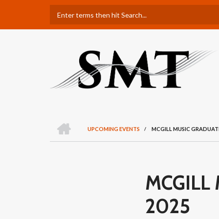
Skip
Search
to
main
content
H
O
UPCOMING EVENTS
/
MCGILL MUSIC GRADUAT
M
BREADCRUMB
E
MCGILL
2025