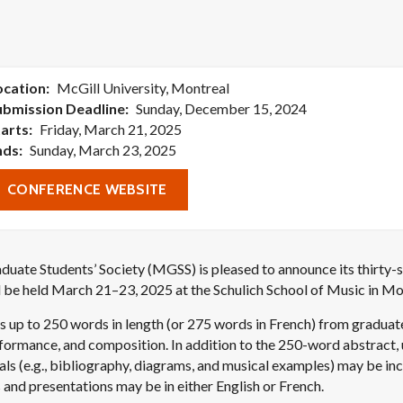
ocation
McGill University, Montreal
ubmission Deadline
Sunday, December 15, 2024
tarts
Friday, March 21, 2025
nds
Sunday, March 23, 2025
CONFERENCE WEBSITE
uate Students’ Society (MGSS) is pleased to announce its thirty-
 be held March 21–23, 2025 at the Schulich School of Music in Mo
up to 250 words in length (or 275 words in French) from graduate
erformance, and composition. In addition to the 250-word abstract,
s (e.g., bibliography, diagrams, and musical examples) may be inc
and presentations may be in either English or French.