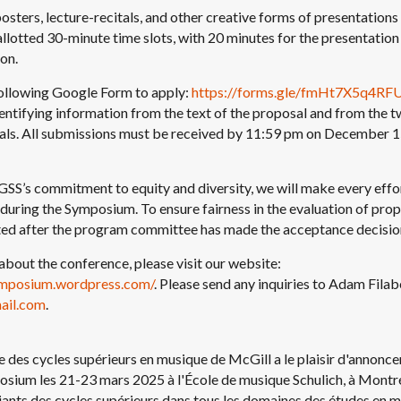
osters, lecture-recitals, and other creative forms of presentations
allotted 30-minute time slots, with 20 minutes for the presentatio
on.
ollowing Google Form to apply:
https://forms.gle/fmHt7X5q4R
entifying information from the text of the proposal and from the 
ls. All submissions must be received by 11:59 pm on December 1
GSS’s commitment to equity and diversity, we will make every ef
 during the Symposium. To ensure fairness in the evaluation of propo
cited after the program committee has made the acceptance decisio
bout the conference, please visit our website:
ymposium.wordpress.com/
. Please send any inquiries to Adam Filab
ail.com
.
e des cycles supérieurs en musique de McGill a le plaisir d'annonce
sium les 21-23 mars 2025 à l'École de musique Schulich, à Montré
iants des cycles supérieurs dans tous les domaines des études en 