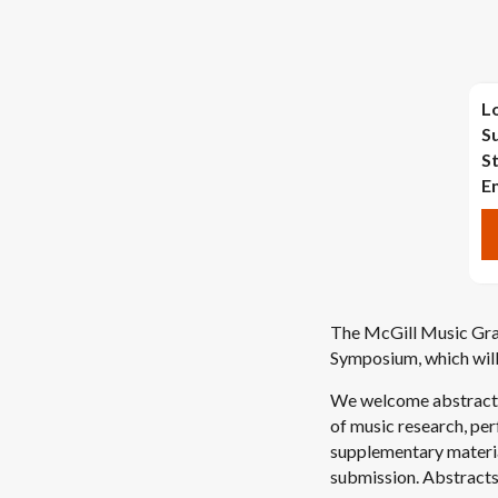
L
S
S
E
The McGill Music Grad
Symposium, which will
We welcome abstracts 
of ​​music research, p
supplementary material
submission. Abstracts 