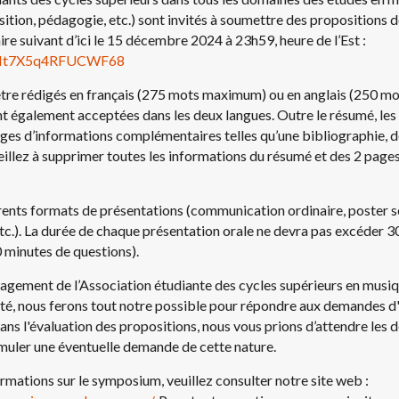
ition, pédagogie, etc.) sont invités à soumettre des propositions
ire suivant d’ici le 15 décembre 2024 à 23h59, heure de l’Est :
fmHt7X5q4RFUCWF68
tre rédigés en français (275 mots maximum) ou en anglais (250 mo
 également acceptées dans les deux langues. Outre le résumé, les
pages d’informations complémentaires telles qu’une bibliographie,
illez à supprimer toutes les informations du résumé et des 2 page
ents formats de présentations (communication ordinaire, poster sc
tc.). La durée de chaque présentation orale ne devra pas excéder 
0 minutes de questions).
gement de l’Association étudiante des cycles supérieurs en musiq
rsité, nous ferons tout notre possible pour répondre aux demandes d'
 dans l'évaluation des propositions, nous vous prions d’attendre les
rmuler une éventuelle demande de cette nature.
mations sur le symposium, veuillez consulter notre site web :